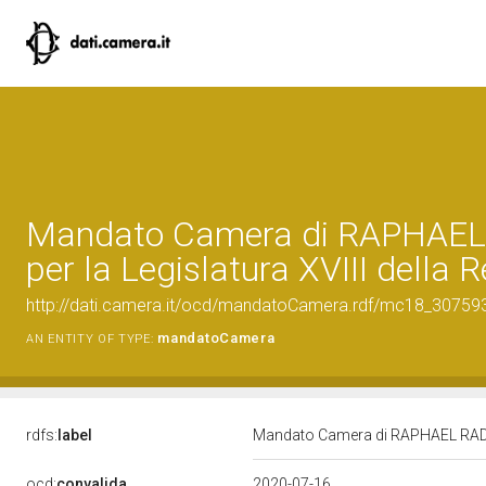
Mandato Camera di RAPHAE
per la Legislatura XVIII della 
http://dati.camera.it/ocd/mandatoCamera.rdf/mc18_3075
mandatoCamera
AN ENTITY OF TYPE:
rdfs:
label
Mandato Camera di RAPHAEL RADUZZ
ocd:
convalida
2020-07-16