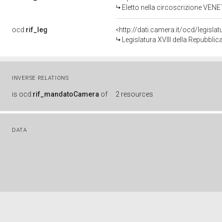
Eletto nella circoscrizione VENET
ocd:
rif_leg
<http://dati.camera.it/ocd/legisla
Legislatura XVIII della Repubbli
INVERSE RELATIONS
is
ocd:
rif_mandatoCamera
of
2 resources
DATA