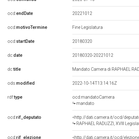
20221012
ocd:
endDate
ocd:
motivoTermine
Fine Legislatura
20180320
ocd:
startDate
dc:
date
20180320-20221012
dc:
title
Mandato Camera di RAPHAEL RADUZZ
ods:
modified
2022-10-14T13:14:16Z
rdf:
type
ocd:mandatoCamera
mandato
ocd:
rif_deputato
<http://dati.camera.it/ocd/deput
RAPHAEL RADUZZI, XVIII Legislat
ocd:
rif_elezione
<http://dati.camera.it/ocd/elezi