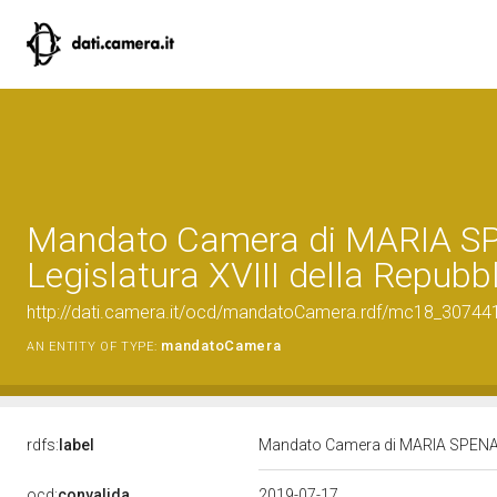
Mandato Camera di MARIA SP
Legislatura XVIII della Repubb
http://dati.camera.it/ocd/mandatoCamera.rdf/mc18_3074
mandatoCamera
AN ENTITY OF TYPE:
rdfs:
label
Mandato Camera di MARIA SPENA pe
ocd:
convalida
2019-07-17