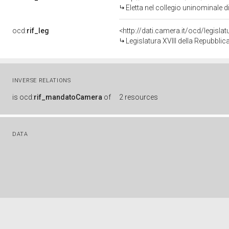
Eletta nel collegio uninominale d
ocd:
rif_leg
<http://dati.camera.it/ocd/legisla
Legislatura XVIII della Repubbli
INVERSE RELATIONS
is
ocd:
rif_mandatoCamera
of
2 resources
DATA