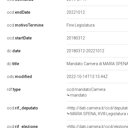
20221012
ocd:
endDate
ocd:
motivoTermine
Fine Legislatura
20180312
ocd:
startDate
dc:
date
20180312-20221012
dc:
title
Mandato Camera di MARIA SPENA pe
ods:
modified
2022-10-14T13:15:44Z
rdf:
type
ocd:mandatoCamera
mandato
ocd:
rif_deputato
<http://dati.camera.it/ocd/deput
MARIA SPENA, XVIII Legislatura 
ocd:
rif_elezione
<http://dati.camera.it/ocd/elezi