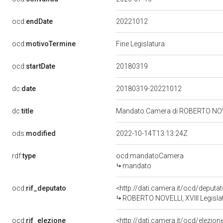
20221012
ocd:
endDate
ocd:
motivoTermine
Fine Legislatura
20180319
ocd:
startDate
dc:
date
20180319-20221012
dc:
title
Mandato Camera di ROBERTO NOVELL
ods:
modified
2022-10-14T13:13:24Z
rdf:
type
ocd:mandatoCamera
mandato
ocd:
rif_deputato
<http://dati.camera.it/ocd/deput
ROBERTO NOVELLI, XVIII Legislat
ocd:
rif_elezione
<http://dati.camera.it/ocd/elezi