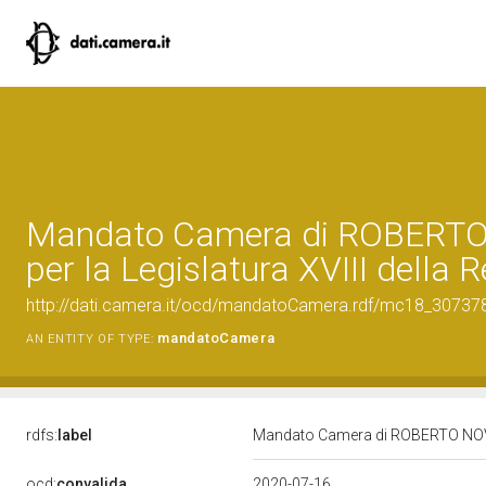
Mandato Camera di ROBERT
per la Legislatura XVIII della 
http://dati.camera.it/ocd/mandatoCamera.rdf/mc18_3073
mandatoCamera
AN ENTITY OF TYPE:
rdfs:
label
Mandato Camera di ROBERTO NOVELL
ocd:
convalida
2020-07-16