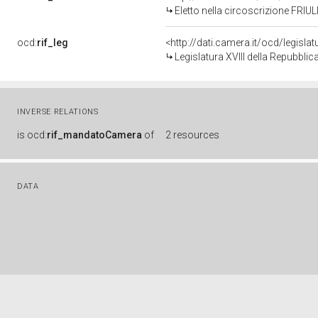
Eletto nella circoscrizione FRIUL
ocd:
rif_leg
<http://dati.camera.it/ocd/legisla
Legislatura XVIII della Repubbli
INVERSE RELATIONS
is
ocd:
rif_mandatoCamera
of
2 resources
DATA