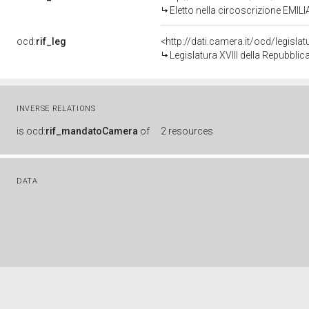
Eletto nella circoscrizione EMIL
ocd:
rif_leg
<http://dati.camera.it/ocd/legisla
Legislatura XVIII della Repubbli
INVERSE RELATIONS
is
ocd:
rif_mandatoCamera
of
2 resources
DATA