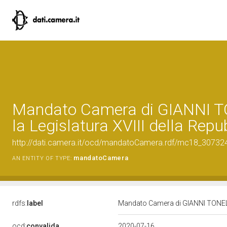
Mandato Camera di GIANNI T
la Legislatura XVIII della Repu
http://dati.camera.it/ocd/mandatoCamera.rdf/mc18_3073
mandatoCamera
AN ENTITY OF TYPE:
rdfs:
label
Mandato Camera di GIANNI TONELLI 
ocd:
convalida
2020-07-16