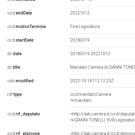
20221012
ocd:
endDate
ocd:
motivoTermine
Fine Legislatura
20180319
ocd:
startDate
dc:
date
20180319-20221012
dc:
title
Mandato Camera di GIANNI TONELLI 
ods:
modified
2022-10-14T13:12:23Z
rdf:
type
ocd:mandatoCamera
mandato
ocd:
rif_deputato
<http://dati.camera.it/ocd/deput
GIANNI TONELLI, XVIII Legislatur
ocd:
rif_elezione
<http://dati.camera.it/ocd/elezi