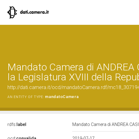
Mandato Camera di ANDREA 
la Legislatura XVIII della Repu
http://dati.camera.it/ocd/mandatoCamera.rdf/mc18_3071
mandatoCamera
AN ENTITY OF TYPE:
rdfs:
label
Mandato Camera di ANDREA CASO pe
ocd:
convalida
2019-07-17