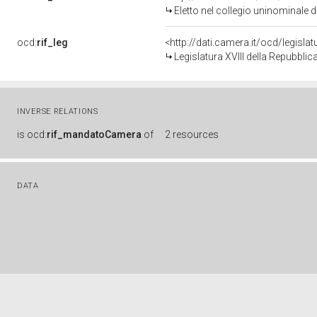
Eletto nel collegio uninominale 
ocd:
rif_leg
<http://dati.camera.it/ocd/legisla
Legislatura XVIII della Repubbli
INVERSE RELATIONS
is
ocd:
rif_mandatoCamera
of
2 resources
DATA