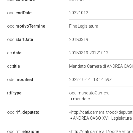
20221012
ocd:
endDate
ocd:
motivoTermine
Fine Legislatura
20180319
ocd:
startDate
dc:
date
20180319-20221012
dc:
title
Mandato Camera di ANDREA CASO pe
ods:
modified
2022-10-14T13:14:59Z
rdf:
type
ocd:mandatoCamera
mandato
ocd:
rif_deputato
<http://dati.camera.it/ocd/deput
ANDREA CASO, XVIII Legislatura 
ocd:
rif_elezione
<http://dati.camera.it/ocd/elezi