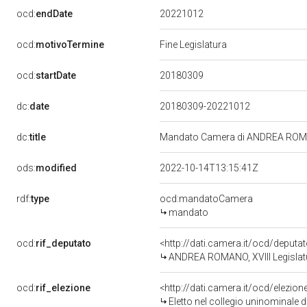
20221012
ocd:
endDate
ocd:
motivoTermine
Fine Legislatura
20180309
ocd:
startDate
dc:
date
20180309-20221012
dc:
title
Mandato Camera di ANDREA ROMANO
ods:
modified
2022-10-14T13:15:41Z
rdf:
type
ocd:mandatoCamera
mandato
ocd:
rif_deputato
<http://dati.camera.it/ocd/deput
ANDREA ROMANO, XVIII Legislatu
ocd:
rif_elezione
<http://dati.camera.it/ocd/elezi
Eletto nel collegio uninominale 