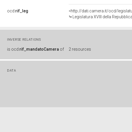
ocd:
rif_leg
<http://dati.camera.it/ocd/legisla
Legislatura XVIII della Repubbli
INVERSE RELATIONS
is
ocd:
rif_mandatoCamera
of
2 resources
DATA