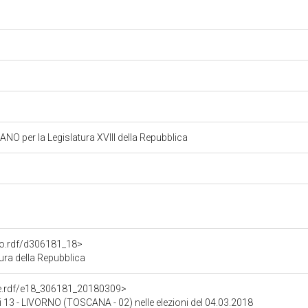
 per la Legislatura XVIII della Repubblica
ato.rdf/d306181_18>
ra della Repubblica
one.rdf/e18_306181_20180309>
di 13 - LIVORNO (TOSCANA - 02) nelle elezioni del 04.03.2018