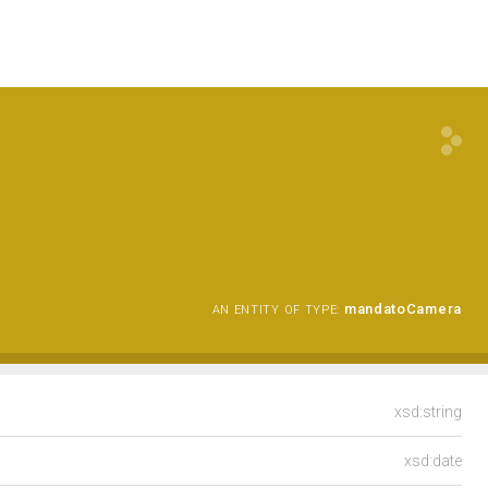
I
mandatoCamera
AN ENTITY OF TYPE:
xsd:string
xsd:date