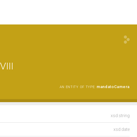
III
mandatoCamera
AN ENTITY OF TYPE:
xsd:string
xsd:date