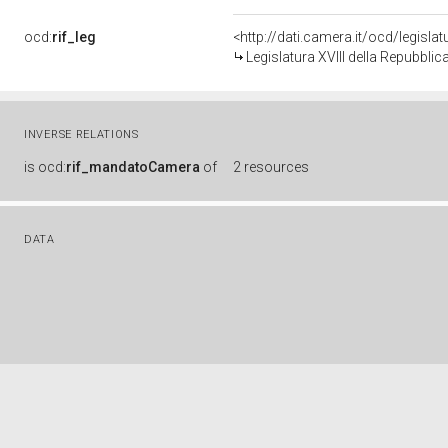
ocd:
rif_leg
<http://dati.camera.it/ocd/legisla
Legislatura XVIII della Repubbli
INVERSE RELATIONS
is
ocd:
rif_mandatoCamera
of
2 resources
DATA