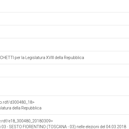
TTI per la Legislatura XVIII della Repubblica
ato.rdf/d300480_18>
latura della Repubblica
one.rdf/e18_300480_20180309>
 di 03 - SESTO FIORENTINO (TOSCANA - 03) nelle elezioni del 04.03.2018