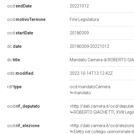
20221012
ocd:
endDate
ocd:
motivoTermine
Fine Legislatura
20180309
ocd:
startDate
dc:
date
20180309-20221012
dc:
title
Mandato Camera di ROBERTO GIACHE
ods:
modified
2022-10-14T13:12:42Z
rdf:
type
ocd:mandatoCamera
mandato
ocd:
rif_deputato
<http://dati.camera.it/ocd/deput
ROBERTO GIACHETTI, XVIII Legis
ocd:
rif_elezione
<http://dati.camera.it/ocd/elezi
Eletto nel collegio uninominale