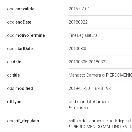
ocd:
convalida
2015-07-01
20180322
ocd:
endDate
ocd:
motivoTermine
Fine Legislatura
20130305
ocd:
startDate
dc:
date
20130305-20180322
dc:
title
Mandato Camera di PIERDOMENICO 
ods:
modified
2019-01-30T18:48:19Z
rdf:
type
ocd:mandatoCamera
mandato
ocd:
rif_deputato
<http://dati.camera.it/ocd/deput
PIERDOMENICO MARTINO, XVII Leg