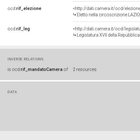
ocd:
rif_elezione
<http://dati.camera.it/ocd/elezi
Eletto nella circoscrizione LAZIO
ocd:
rif_leg
<http://dati.camera.it/ocd/legisla
Legislatura XVII della Repubblic
INVERSE RELATIONS
is
ocd:
rif_mandatoCamera
of
2 resources
DATA