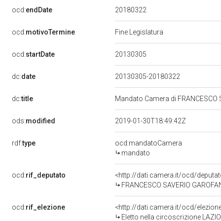
20180322
ocd:
endDate
ocd:
motivoTermine
Fine Legislatura
20130305
ocd:
startDate
dc:
date
20130305-20180322
dc:
title
Mandato Camera di FRANCESCO SAV
ods:
modified
2019-01-30T18:49:42Z
rdf:
type
ocd:mandatoCamera
mandato
ocd:
rif_deputato
<http://dati.camera.it/ocd/deput
FRANCESCO SAVERIO GAROFANI, X
ocd:
rif_elezione
<http://dati.camera.it/ocd/elezi
Eletto nella circoscrizione LAZIO