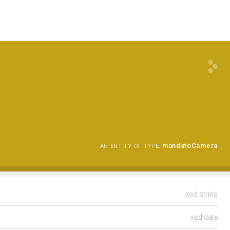
mandatoCamera
AN ENTITY OF TYPE:
xsd:string
xsd:date