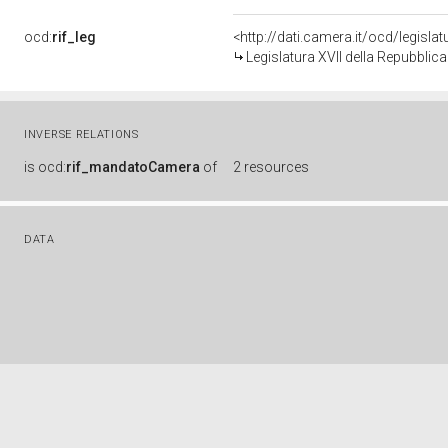
ocd:
rif_leg
<http://dati.camera.it/ocd/legisla
Legislatura XVII della Repubblic
INVERSE RELATIONS
is
ocd:
rif_mandatoCamera
of
2 resources
DATA