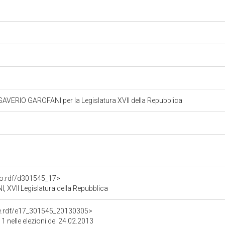
ERIO GAROFANI per la Legislatura XVII della Repubblica
ato.rdf/d301545_17>
VII Legislatura della Repubblica
one.rdf/e17_301545_20130305>
 1 nelle elezioni del 24.02.2013