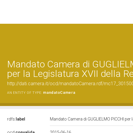
Mandato Camera di GUGLIEL
per la Legislatura XVII della R
http://dati.camera.it/ocd/mandatoCamera.rdf/mc17_3015
mandatoCamera
AN ENTITY OF TYPE:
rdfs:
label
Mandato Camera di GUGLIELMO PICCHI per la 
ocd:
convalida
2015-06-16