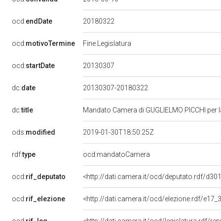
20180322
ocd:
endDate
ocd:
motivoTermine
Fine Legislatura
20130307
ocd:
startDate
dc:
date
20130307-20180322
dc:
title
Mandato Camera di GUGLIELMO PICCHI per la 
ods:
modified
2019-01-30T18:50:25Z
rdf:
type
ocd:mandatoCamera
ocd:
rif_deputato
<http://dati.camera.it/ocd/deputato.rdf/d3
ocd:
rif_elezione
<http://dati.camera.it/ocd/elezione.rdf/e1