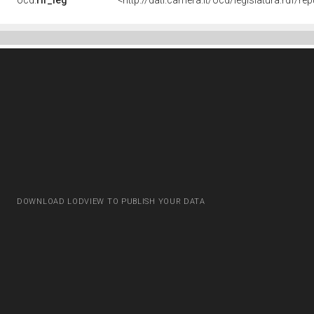
ocd:
rif_leg
<http://dati.camera.it/ocd/legislatura.rdf/re
DOWNLOAD LODVIEW TO PUBLISH YOUR DATA