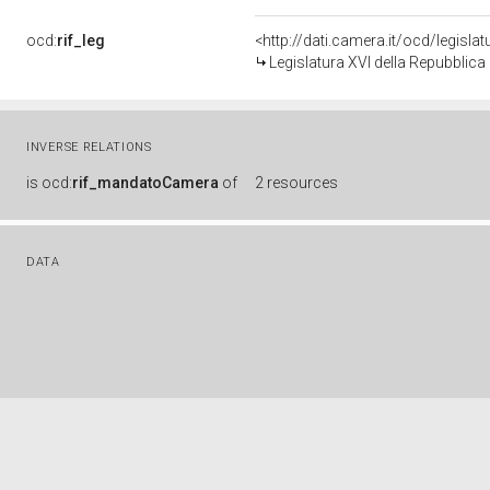
ocd:
rif_leg
<http://dati.camera.it/ocd/legisla
Legislatura XVI della Repubblic
INVERSE RELATIONS
is
ocd:
rif_mandatoCamera
of
2 resources
DATA