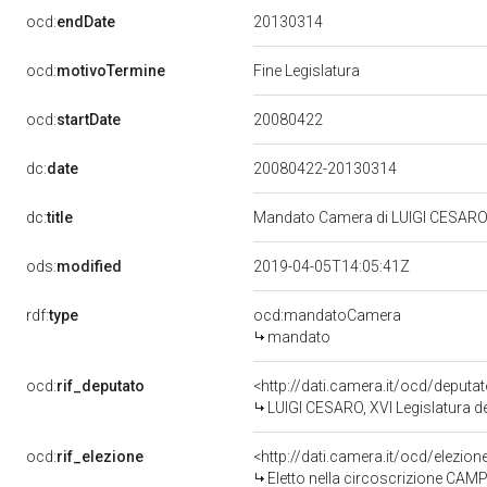
20130314
ocd:
endDate
ocd:
motivoTermine
Fine Legislatura
20080422
ocd:
startDate
dc:
date
20080422-20130314
dc:
title
Mandato Camera di LUIGI CESARO p
ods:
modified
2019-04-05T14:05:41Z
rdf:
type
ocd:mandatoCamera
mandato
ocd:
rif_deputato
<http://dati.camera.it/ocd/deput
LUIGI CESARO, XVI Legislatura d
ocd:
rif_elezione
<http://dati.camera.it/ocd/elezi
Eletto nella circoscrizione CAMP