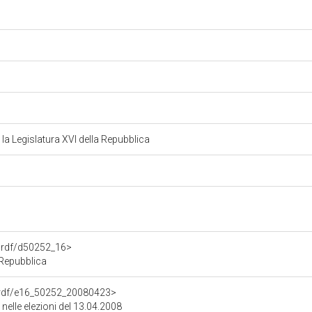
la Legislatura XVI della Repubblica
o.rdf/d50252_16>
a Repubblica
ne.rdf/e16_50252_20080423>
 nelle elezioni del 13.04.2008