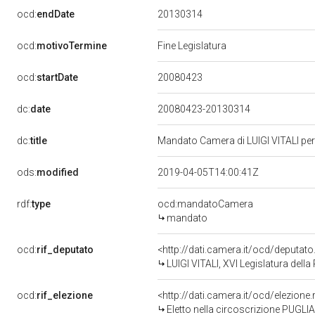
20130314
ocd:
endDate
ocd:
motivoTermine
Fine Legislatura
20080423
ocd:
startDate
dc:
date
20080423-20130314
dc:
title
Mandato Camera di LUIGI VITALI per 
ods:
modified
2019-04-05T14:00:41Z
rdf:
type
ocd:mandatoCamera
mandato
ocd:
rif_deputato
<http://dati.camera.it/ocd/deputat
LUIGI VITALI, XVI Legislatura dell
ocd:
rif_elezione
<http://dati.camera.it/ocd/elezio
Eletto nella circoscrizione PUGLIA