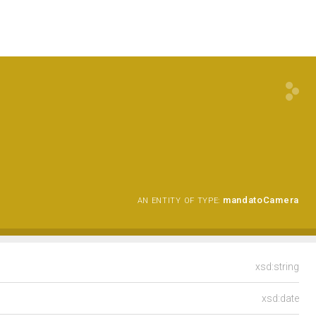
mandatoCamera
AN ENTITY OF TYPE:
xsd:string
xsd:date