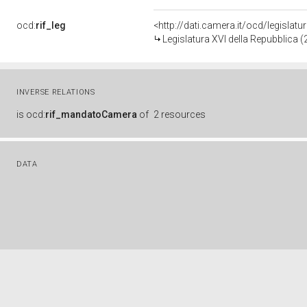
ocd:
rif_leg
<http://dati.camera.it/ocd/legislatu
Legislatura XVI della Repubblica 
INVERSE RELATIONS
is
ocd:
rif_mandatoCamera
of
2 resources
DATA