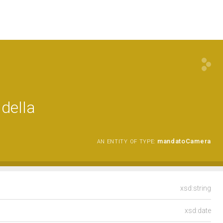
della
mandatoCamera
AN ENTITY OF TYPE:
xsd:string
xsd:date