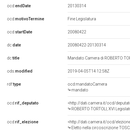
20130314
ocd:
endDate
ocd:
motivoTermine
Fine Legislatura
20080422
ocd:
startDate
dc:
date
20080422-20130314
dc:
title
Mandato Camera di ROBERTO TORTOL
ods:
modified
2019-04-05T14:12:58Z
rdf:
type
ocd:mandatoCamera
mandato
ocd:
rif_deputato
<http://dati.camera.it/ocd/deput
ROBERTO TORTOLI, XVI Legislatu
ocd:
rif_elezione
<http://dati.camera.it/ocd/elezi
Eletto nella circoscrizione TOSC