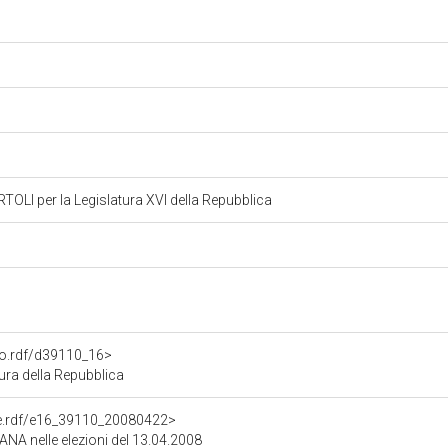
I per la Legislatura XVI della Repubblica
ato.rdf/d39110_16>
ra della Repubblica
one.rdf/e16_39110_20080422>
ANA nelle elezioni del 13.04.2008