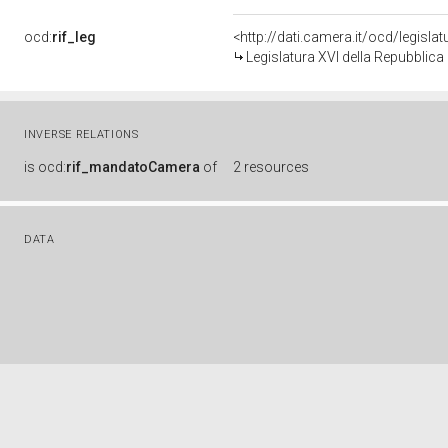
ocd:
rif_leg
<http://dati.camera.it/ocd/legisla
Legislatura XVI della Repubblic
INVERSE RELATIONS
is
ocd:
rif_mandatoCamera
of
2 resources
DATA