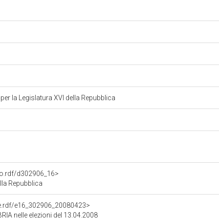
r la Legislatura XVI della Repubblica
ato.rdf/d302906_16>
lla Repubblica
one.rdf/e16_302906_20080423>
RIA nelle elezioni del 13.04.2008