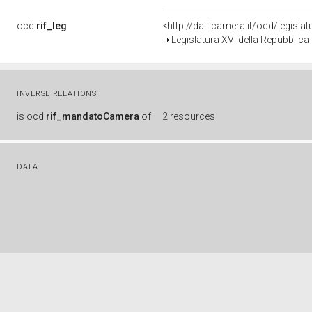
ocd:
rif_leg
<http://dati.camera.it/ocd/legisla
Legislatura XVI della Repubblic
INVERSE RELATIONS
is
ocd:
rif_mandatoCamera
of
2 resources
DATA