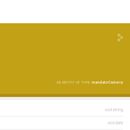
mandatoCamera
AN ENTITY OF TYPE:
xsd:string
xsd:date