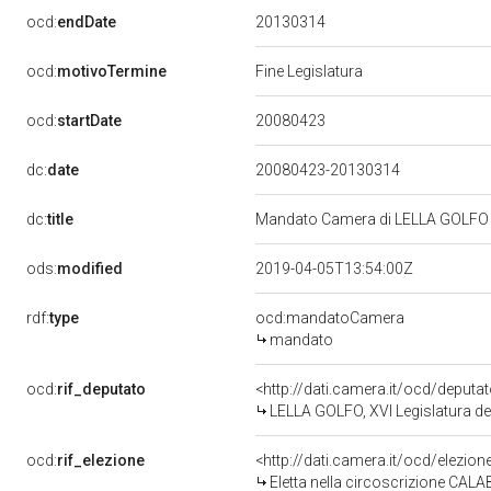
20130314
ocd:
endDate
ocd:
motivoTermine
Fine Legislatura
20080423
ocd:
startDate
dc:
date
20080423-20130314
dc:
title
Mandato Camera di LELLA GOLFO pe
ods:
modified
2019-04-05T13:54:00Z
rdf:
type
ocd:mandatoCamera
mandato
ocd:
rif_deputato
<http://dati.camera.it/ocd/deput
LELLA GOLFO, XVI Legislatura de
ocd:
rif_elezione
<http://dati.camera.it/ocd/elezi
Eletta nella circoscrizione CALAB