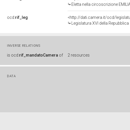
Eletta nella circoscrizione EMIL
ocd:
rif_leg
<http://dati.camera.it/ocd/legisla
Legislatura XVI della Repubblic
INVERSE RELATIONS
is
ocd:
rif_mandatoCamera
of
2 resources
DATA