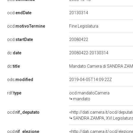
20130314
ocd:
endDate
ocd:
motivoTermine
Fine Legislatura
20080422
ocd:
startDate
dc:
date
20080422-20130314
dc:
title
Mandato Camera di SANDRA ZAMPA 
ods:
modified
2019-04-05T14:09:22Z
rdf:
type
ocd:mandatoCamera
mandato
ocd:
rif_deputato
<http://dati.camera.it/ocd/deput
SANDRA ZAMPA, XVI Legislatura 
ocd:
rif_elezione
<http://dati.camera.it/ocd/elezi