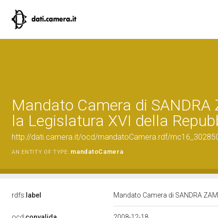
Mandato Camera di SANDRA 
la Legislatura XVI della Repub
http://dati.camera.it/ocd/mandatoCamera.rdf/mc16_3028
mandatoCamera
AN ENTITY OF TYPE:
rdfs:
label
Mandato Camera di SANDRA ZAMPA 
ocd:
convalida
2008-12-18