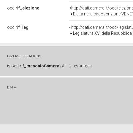
ocd:
rif_elezione
<http://dati.camera.it/ocd/elezi
Eletta nella circoscrizione VENET
ocd:
rif_leg
<http://dati.camera.it/ocd/legisla
Legislatura XVI della Repubblic
INVERSE RELATIONS
is
ocd:
rif_mandatoCamera
of
2 resources
DATA