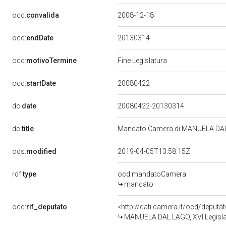
ocd:
convalida
2008-12-18
20130314
ocd:
endDate
ocd:
motivoTermine
Fine Legislatura
20080422
ocd:
startDate
dc:
date
20080422-20130314
dc:
title
Mandato Camera di MANUELA DAL L
ods:
modified
2019-04-05T13:58:15Z
rdf:
type
ocd:mandatoCamera
mandato
ocd:
rif_deputato
<http://dati.camera.it/ocd/deput
MANUELA DAL LAGO, XVI Legislat