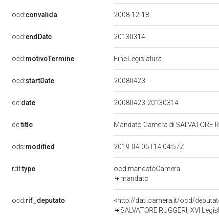
ocd:
convalida
2008-12-18
20130314
ocd:
endDate
ocd:
motivoTermine
Fine Legislatura
20080423
ocd:
startDate
dc:
date
20080423-20130314
dc:
title
Mandato Camera di SALVATORE RUG
ods:
modified
2019-04-05T14:04:57Z
rdf:
type
ocd:mandatoCamera
mandato
ocd:
rif_deputato
<http://dati.camera.it/ocd/deput
SALVATORE RUGGERI, XVI Legisla