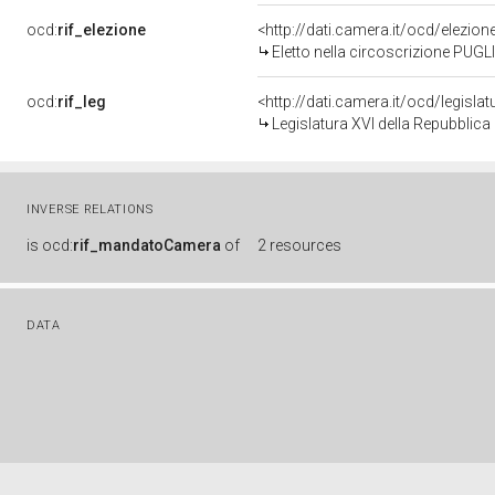
ocd:
rif_elezione
<http://dati.camera.it/ocd/elezi
Eletto nella circoscrizione PUGLI
ocd:
rif_leg
<http://dati.camera.it/ocd/legisla
Legislatura XVI della Repubblic
INVERSE RELATIONS
is
ocd:
rif_mandatoCamera
of
2 resources
DATA