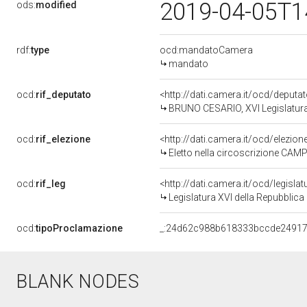
2019-04-05T1
ods:
modified
rdf:
type
ocd:mandatoCamera
mandato
ocd:
rif_deputato
<http://dati.camera.it/ocd/deput
BRUNO CESARIO, XVI Legislatura
ocd:
rif_elezione
<http://dati.camera.it/ocd/elezi
Eletto nella circoscrizione CAMP
ocd:
rif_leg
<http://dati.camera.it/ocd/legisla
Legislatura XVI della Repubblic
ocd:
tipoProclamazione
_:24d62c988b618333bccde2491
BLANK NODES