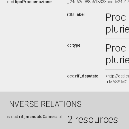
ocd:
tipoProclamazione
_:24d62c988b618333bccde2491
Procl
rdfs:
label
plur
Procl
dc:
type
pluri
ocd:
rif_deputato
<http://dati
MASSIMO D'
INVERSE RELATIONS
2 resources
is
ocd:
rif_mandatoCamera
of