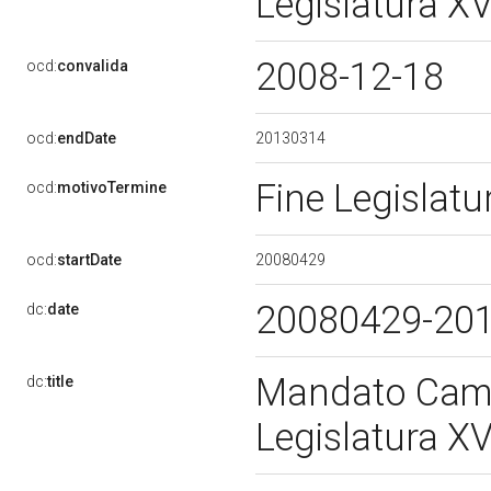
Legislatura X
2008-12-18
ocd:
convalida
20130314
ocd:
endDate
Fine Legislat
ocd:
motivoTermine
20080429
ocd:
startDate
20080429-20
dc:
date
Mandato Came
dc:
title
Legislatura X