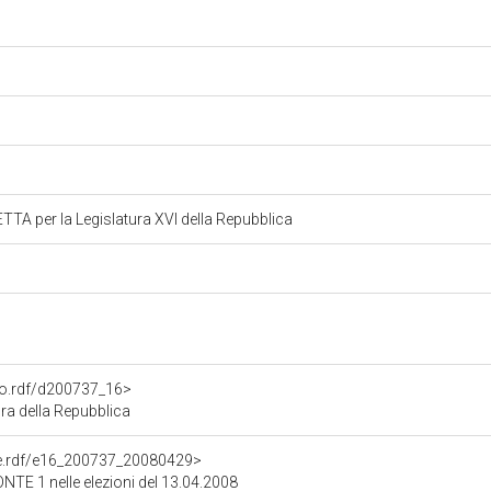
A per la Legislatura XVI della Repubblica
ato.rdf/d200737_16>
ra della Repubblica
one.rdf/e16_200737_20080429>
ONTE 1 nelle elezioni del 13.04.2008