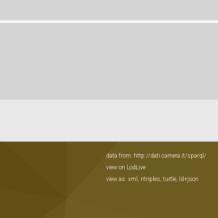
data from:
http://dati.camera.it/sparql/
view on LodLive
view as:
xml
,
ntriples
,
turtle
,
ld+json