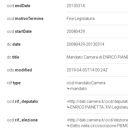
20130314
ocd:
endDate
ocd:
motivoTermine
Fine Legislatura
20080429
ocd:
startDate
dc:
date
20080429-20130314
dc:
title
Mandato Camera di ENRICO PIANETT
ods:
modified
2019-04-05T14:00:24Z
rdf:
type
ocd:mandatoCamera
mandato
ocd:
rif_deputato
<http://dati.camera.it/ocd/deput
ENRICO PIANETTA, XVI Legislatu
ocd:
rif_elezione
<http://dati.camera.it/ocd/elezi
Eletto nella circoscrizione PIEM