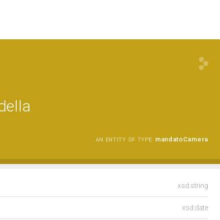
della
mandatoCamera
AN ENTITY OF TYPE:
xsd:string
xsd:date