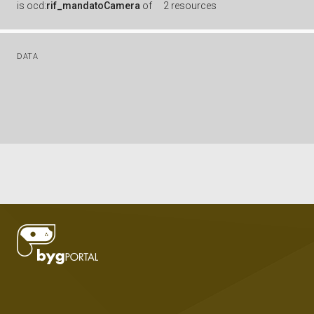
is
ocd:
rif_mandatoCamera
of
2 resources
DATA