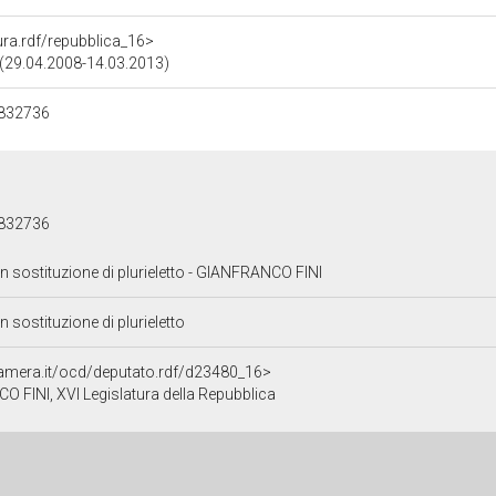
tura.rdf/repubblica_16>
a (29.04.2008-14.03.2013)
832736
832736
n sostituzione di plurieletto - GIANFRANCO FINI
 sostituzione di plurieletto
.camera.it/ocd/deputato.rdf/d23480_16>
 FINI, XVI Legislatura della Repubblica