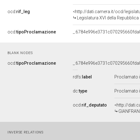
ocd:
rif_leg
<http://dati.camera.it/ocd/legisla
Legislatura XVI della Repubblic
ocd:
tipoProclamazione
_:6784e996e3731c070295660fda
BLANK NODES
ocd:
tipoProclamazione
_:6784e996e3731c070295660fda
rdfs:
label
Proclamato i
dc:
type
Proclamato in
ocd:
rif_deputato
<http://dati
GIANFRANCO
INVERSE RELATIONS