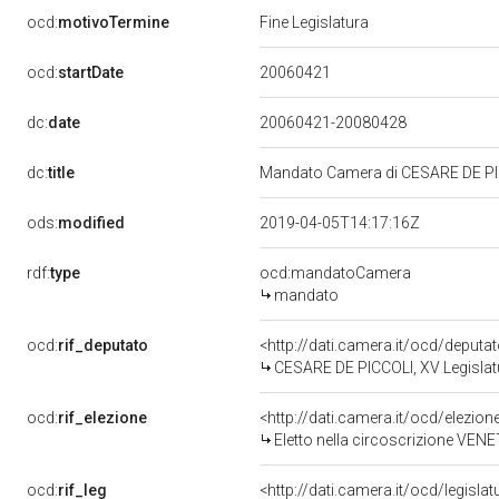
ocd:
motivoTermine
Fine Legislatura
20060421
ocd:
startDate
dc:
date
20060421-20080428
dc:
title
Mandato Camera di CESARE DE PICC
ods:
modified
2019-04-05T14:17:16Z
rdf:
type
ocd:mandatoCamera
mandato
ocd:
rif_deputato
<http://dati.camera.it/ocd/deput
CESARE DE PICCOLI, XV Legislat
ocd:
rif_elezione
<http://dati.camera.it/ocd/elezi
Eletto nella circoscrizione VENET
ocd:
rif_leg
<http://dati.camera.it/ocd/legisla