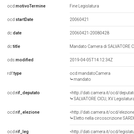
ocd:
motivoTermine
Fine Legislatura
20060421
ocd:
startDate
dc:
date
20060421-20080428
dc:
title
Mandato Camera di SALVATORE CICU
ods:
modified
2019-04-05T14:12:34Z
rdf:
type
ocd:mandatoCamera
mandato
ocd:
rif_deputato
<http://dati.camera.it/ocd/deput
SALVATORE CICU, XV Legislatura
ocd:
rif_elezione
<http://dati.camera.it/ocd/elezi
Eletto nella circoscrizione SARD
ocd:
rif_leg
<http://dati.camera.it/ocd/legisla