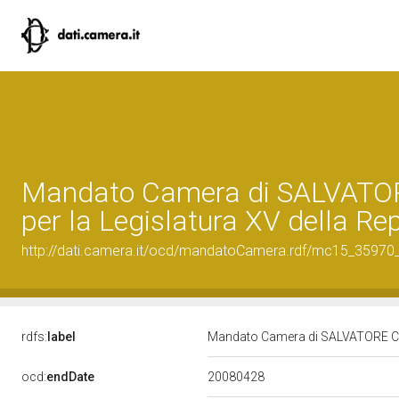
Mandato Camera di SALVATO
per la Legislatura XV della Re
http://dati.camera.it/ocd/mandatoCamera.rdf/mc15_3597
rdfs:
label
Mandato Camera di SALVATORE CICU
20080428
ocd:
endDate