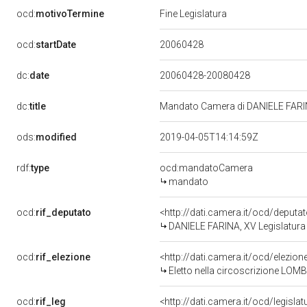
ocd:
motivoTermine
Fine Legislatura
20060428
ocd:
startDate
dc:
date
20060428-20080428
dc:
title
Mandato Camera di DANIELE FARINA
ods:
modified
2019-04-05T14:14:59Z
rdf:
type
ocd:mandatoCamera
mandato
ocd:
rif_deputato
<http://dati.camera.it/ocd/deput
DANIELE FARINA, XV Legislatura 
ocd:
rif_elezione
<http://dati.camera.it/ocd/elezi
Eletto nella circoscrizione LOMB
ocd:
rif_leg
<http://dati.camera.it/ocd/legisla