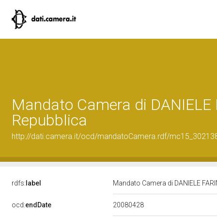
Mandato Camera di DANIELE FA
Repubblica
http://dati.camera.it/ocd/mandatoCamera.rdf/mc15_3021
rdfs:
label
Mandato Camera di DANIELE FARINA
20080428
ocd:
endDate