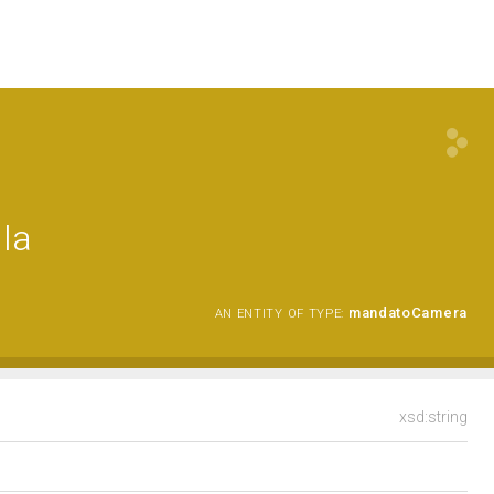
la
mandatoCamera
AN ENTITY OF TYPE:
xsd:string