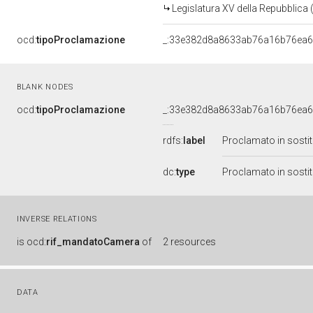
Legislatura XV della Repubblica
ocd:
tipoProclamazione
_:33e382d8a8633ab76a16b76ea6
BLANK NODES
ocd:
tipoProclamazione
_:33e382d8a8633ab76a16b76ea6
rdfs:
label
Proclamato in sostitu
dc:
type
Proclamato in sostitu
INVERSE RELATIONS
is
ocd:
rif_mandatoCamera
of
2 resources
DATA