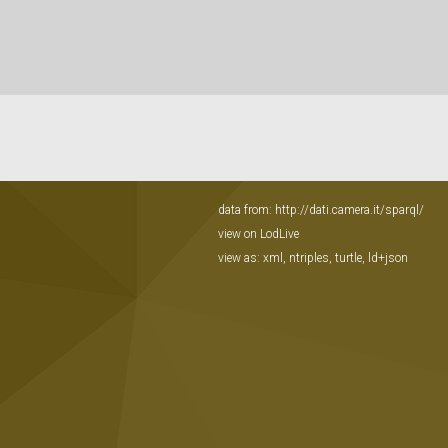
data from:
http://dati.camera.it/sparql/
view on LodLive
view as:
xml
,
ntriples
,
turtle
,
ld+json