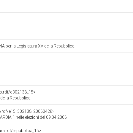
 per la Legislatura XV della Repubblica
ato.rdf/d302138_15>
della Repubblica
one.rdf/e15_302138_20060428>
ARDIA 1 nelle elezioni del 09.04.2006
tura.rdf/repubblica_15>