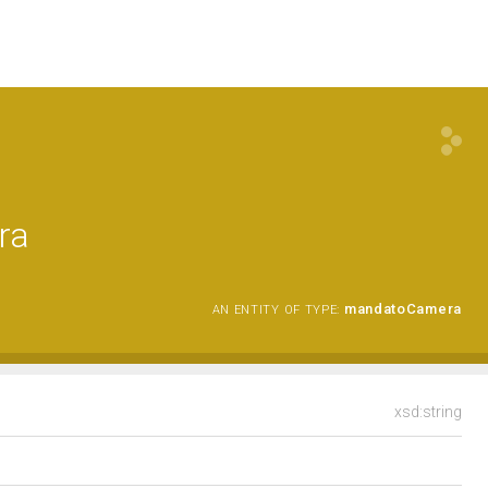
ra
mandatoCamera
AN ENTITY OF TYPE:
xsd:string