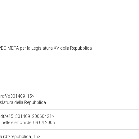
 META per la Legislatura XV della Repubblica
o.rdf/d301409_15>
atura della Repubblica
ne.rdf/e15_301409_20060421>
 nelle elezioni del 09.04.2006
ra.rdf/repubblica_15>