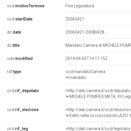
ocd:
motivoTermine
Fine Legislatura
20060421
ocd:
startDate
dc:
date
20060421-20080428
dc:
title
Mandato Camera di MICHELE POMPEO
ods:
modified
2019-04-05T14:17:15Z
rdf:
type
ocd:mandatoCamera
mandato
ocd:
rif_deputato
<http://dati.camera.it/ocd/deputat
MICHELE POMPEO META, XV Legisl
ocd:
rif_elezione
<http://dati.camera.it/ocd/elezio
Eletto nella circoscrizione LAZIO 1
ocd:
rif_leg
<http://dati.camera.it/ocd/legislatu