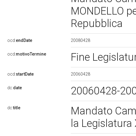
MONDELLO per 
Repubblica
20080428
ocd:
endDate
Fine Legislat
ocd:
motivoTermine
20060428
ocd:
startDate
20060428-20
dc:
date
Mandato Cam
dc:
title
la Legislatura