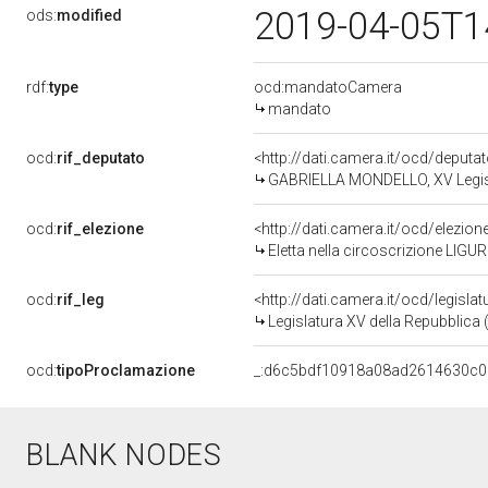
2019-04-05T1
ods:
modified
rdf:
type
ocd:mandatoCamera
mandato
ocd:
rif_deputato
<http://dati.camera.it/ocd/deput
GABRIELLA MONDELLO, XV Legisl
ocd:
rif_elezione
<http://dati.camera.it/ocd/elezi
Eletta nella circoscrizione LIGUR
ocd:
rif_leg
<http://dati.camera.it/ocd/legisla
Legislatura XV della Repubblica
ocd:
tipoProclamazione
_:d6c5bdf10918a08ad2614630c
BLANK NODES