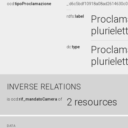
ocd:
tipoProclamazione
_:d6c5bdf10918a08ad2614630c
Proclama
rdfs:
label
pluriele
Proclama
dc:
type
pluriele
INVERSE RELATIONS
2 resources
is
ocd:
rif_mandatoCamera
of
DATA