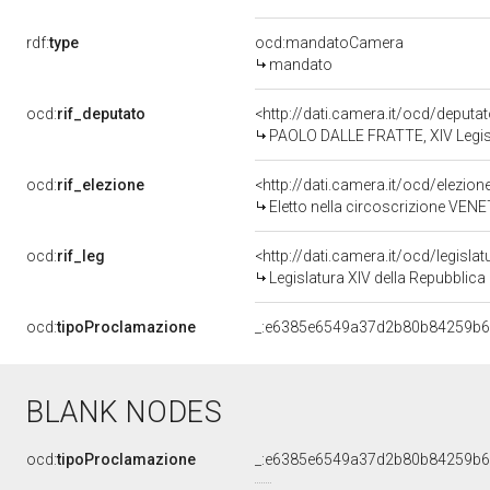
rdf:
type
ocd:mandatoCamera
mandato
ocd:
rif_deputato
<http://dati.camera.it/ocd/deput
PAOLO DALLE FRATTE, XIV Legisl
ocd:
rif_elezione
<http://dati.camera.it/ocd/elezi
Eletto nella circoscrizione VENET
ocd:
rif_leg
<http://dati.camera.it/ocd/legisla
Legislatura XIV della Repubblic
ocd:
tipoProclamazione
_:e6385e6549a37d2b80b84259b
BLANK NODES
ocd:
tipoProclamazione
_:e6385e6549a37d2b80b84259b