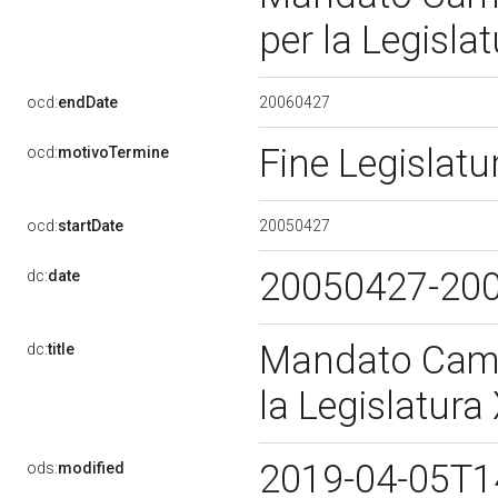
per la Legisla
20060427
ocd:
endDate
Fine Legislat
ocd:
motivoTermine
20050427
ocd:
startDate
20050427-20
dc:
date
Mandato Came
dc:
title
la Legislatura
2019-04-05T1
ods:
modified