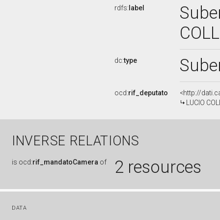
Suben
rdfs:
label
COLL
Sube
dc:
type
ocd:
rif_deputato
<http://dati
LUCIO COLL
INVERSE RELATIONS
2 resources
is
ocd:
rif_mandatoCamera
of
DATA