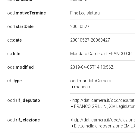
ocd:
motivoTermine
Fine Legislatura
20010527
ocd:
startDate
dc:
date
20010527-20060427
dc:
title
Mandato Camera di FRANCO GRILLIN
ods:
modified
2019-04-05T14:10:56Z
rdf:
type
ocd:mandatoCamera
mandato
ocd:
rif_deputato
<http://dati.camera.it/ocd/deput
FRANCO GRILLINI, XIV Legislatur
ocd:
rif_elezione
<http://dati.camera.it/ocd/elezi
Eletto nella circoscrizione EMIL