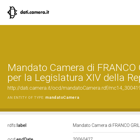
Mandato Camera di FRANCO 
per la Legislatura XIV della R
http://dati.camera.it/ocd/mandatoCamera.rdf/mc14_3004
mandatoCamera
AN ENTITY OF TYPE:
rdfs:
label
Mandato Camera di FRANCO GRILLIN
20060427
ocd:
endDate