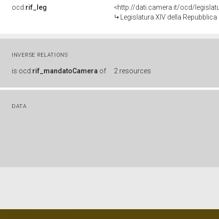
ocd:
rif_leg
<http://dati.camera.it/ocd/legisla
Legislatura XIV della Repubblic
INVERSE RELATIONS
is
ocd:
rif_mandatoCamera
of
2 resources
DATA