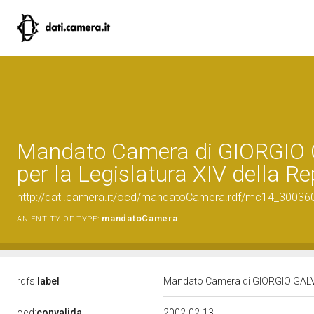
Mandato Camera di GIORGI
per la Legislatura XIV della R
http://dati.camera.it/ocd/mandatoCamera.rdf/mc14_3003
mandatoCamera
AN ENTITY OF TYPE:
rdfs:
label
Mandato Camera di GIORGIO GALVA
ocd:
convalida
2002-02-13