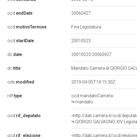
20060427
ocd:
endDate
ocd:
motivoTermine
Fine Legislatura
20010523
ocd:
startDate
dc:
date
20010523-20060427
dc:
title
Mandato Camera di GIORGIO GALVA
ods:
modified
2019-04-05T14:15:30Z
rdf:
type
ocd:mandatoCamera
mandato
ocd:
rif_deputato
<http://dati.camera.it/ocd/deput
GIORGIO GALVAGNO, XIV Legislat
ocd:
rif_elezione
<http://dati.camera.it/ocd/elezi