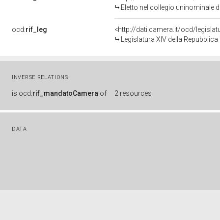
Eletto nel collegio uninominale d
ocd:
rif_leg
<http://dati.camera.it/ocd/legisla
Legislatura XIV della Repubblic
INVERSE RELATIONS
is
ocd:
rif_mandatoCamera
of
2 resources
DATA