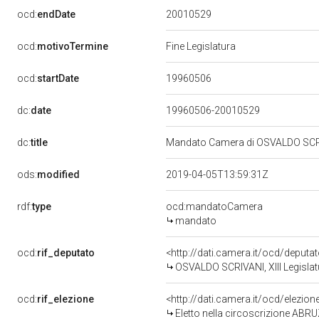
20010529
ocd:
endDate
ocd:
motivoTermine
Fine Legislatura
19960506
ocd:
startDate
dc:
date
19960506-20010529
dc:
title
Mandato Camera di OSVALDO SCRIVA
ods:
modified
2019-04-05T13:59:31Z
rdf:
type
ocd:mandatoCamera
mandato
ocd:
rif_deputato
<http://dati.camera.it/ocd/deput
OSVALDO SCRIVANI, XIII Legislat
ocd:
rif_elezione
<http://dati.camera.it/ocd/elezi
Eletto nella circoscrizione ABRUZ