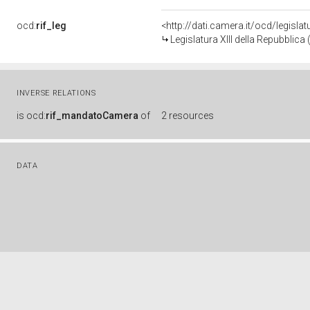
ocd:
rif_leg
<http://dati.camera.it/ocd/legisla
Legislatura XIII della Repubblic
INVERSE RELATIONS
is
ocd:
rif_mandatoCamera
of
2 resources
DATA