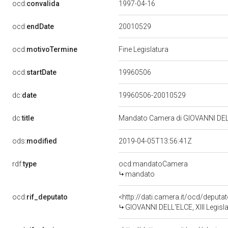
ocd:
convalida
1997-04-16
20010529
ocd:
endDate
ocd:
motivoTermine
Fine Legislatura
19960506
ocd:
startDate
dc:
date
19960506-20010529
dc:
title
Mandato Camera di GIOVANNI DELL'E
ods:
modified
2019-04-05T13:56:41Z
rdf:
type
ocd:mandatoCamera
mandato
ocd:
rif_deputato
<http://dati.camera.it/ocd/deput
GIOVANNI DELL'ELCE, XIII Legisla