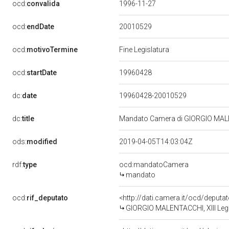
ocd:
convalida
1996-11-27
20010529
ocd:
endDate
ocd:
motivoTermine
Fine Legislatura
19960428
ocd:
startDate
dc:
date
19960428-20010529
dc:
title
Mandato Camera di GIORGIO MALENT
ods:
modified
2019-04-05T14:03:04Z
rdf:
type
ocd:mandatoCamera
mandato
ocd:
rif_deputato
<http://dati.camera.it/ocd/deput
GIORGIO MALENTACCHI, XIII Legi