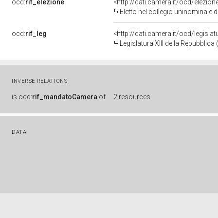
ocd:
rif_elezione
<http://dati.camera.it/ocd/elezi
Eletto nel collegio uninominale 
ocd:
rif_leg
<http://dati.camera.it/ocd/legisla
Legislatura XIII della Repubblic
INVERSE RELATIONS
is
ocd:
rif_mandatoCamera
of
2 resources
DATA