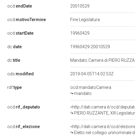
20010529
ocd:
endDate
ocd:
motivoTermine
Fine Legislatura
19960429
ocd:
startDate
dc:
date
19960429-20010529
dc:
title
Mandato Camera di PIERO RUZZANTE
ods:
modified
2019-04-05T14:02:53Z
rdf:
type
ocd:mandatoCamera
mandato
ocd:
rif_deputato
<http://dati.camera.it/ocd/deput
PIERO RUZZANTE, XIII Legislatur
ocd:
rif_elezione
<http://dati.camera.it/ocd/elezi
Eletto nel collegio uninominale 