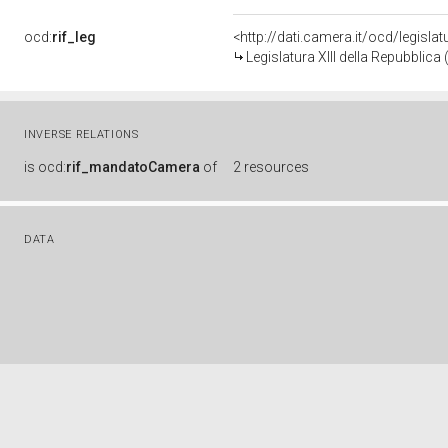
ocd:
rif_leg
<http://dati.camera.it/ocd/legisla
Legislatura XIII della Repubblic
INVERSE RELATIONS
is
ocd:
rif_mandatoCamera
of
2 resources
DATA