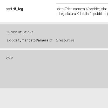
ocd:
rif_leg
<http://dati.camera.it/ocd/legisla
Legislatura XIII della Repubblic
INVERSE RELATIONS
is
ocd:
rif_mandatoCamera
of
2 resources
DATA