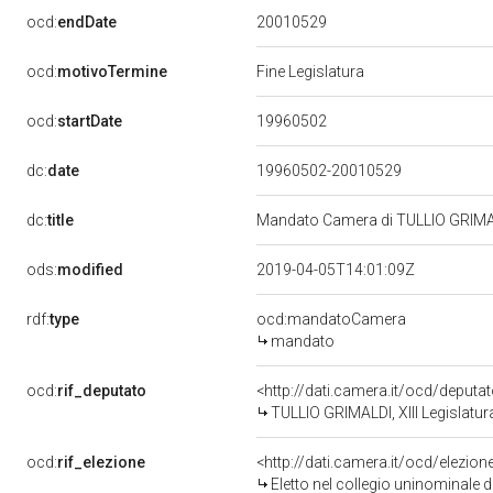
20010529
ocd:
endDate
ocd:
motivoTermine
Fine Legislatura
19960502
ocd:
startDate
dc:
date
19960502-20010529
dc:
title
Mandato Camera di TULLIO GRIMALDI
ods:
modified
2019-04-05T14:01:09Z
rdf:
type
ocd:mandatoCamera
mandato
ocd:
rif_deputato
<http://dati.camera.it/ocd/deput
TULLIO GRIMALDI, XIII Legislatur
ocd:
rif_elezione
<http://dati.camera.it/ocd/elezi
Eletto nel collegio uninominale d