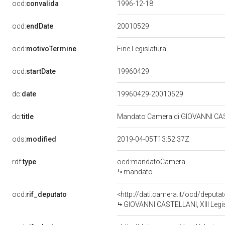
ocd:
convalida
1996-12-18
20010529
ocd:
endDate
ocd:
motivoTermine
Fine Legislatura
19960429
ocd:
startDate
dc:
date
19960429-20010529
dc:
title
Mandato Camera di GIOVANNI CASTE
ods:
modified
2019-04-05T13:52:37Z
rdf:
type
ocd:mandatoCamera
mandato
ocd:
rif_deputato
<http://dati.camera.it/ocd/deput
GIOVANNI CASTELLANI, XIII Legis