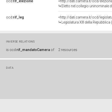
ocd:
rif_elezione
<http://dati.camera.it/ocd/elezi
Eletto nel collegio uninominale 
ocd:
rif_leg
<http://dati.camera.it/ocd/legisla
Legislatura XIII della Repubblic
INVERSE RELATIONS
is
ocd:
rif_mandatoCamera
of
2 resources
DATA