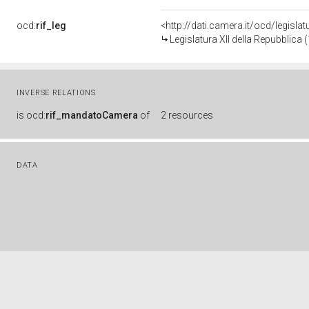
ocd:
rif_leg
<http://dati.camera.it/ocd/legisla
Legislatura XII della Repubblica
INVERSE RELATIONS
is
ocd:
rif_mandatoCamera
of
2 resources
DATA