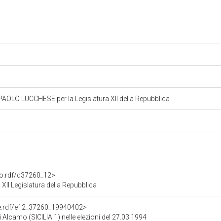
LO LUCCHESE per la Legislatura XII della Repubblica
ato.rdf/d37260_12>
 Legislatura della Repubblica
one.rdf/e12_37260_19940402>
i Alcamo (SICILIA 1) nelle elezioni del 27.03.1994