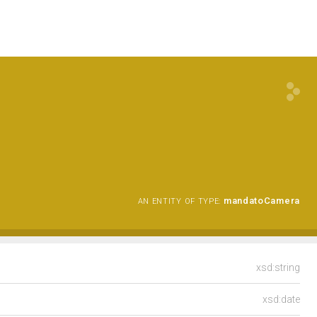
mandatoCamera
AN ENTITY OF TYPE:
xsd:string
xsd:date