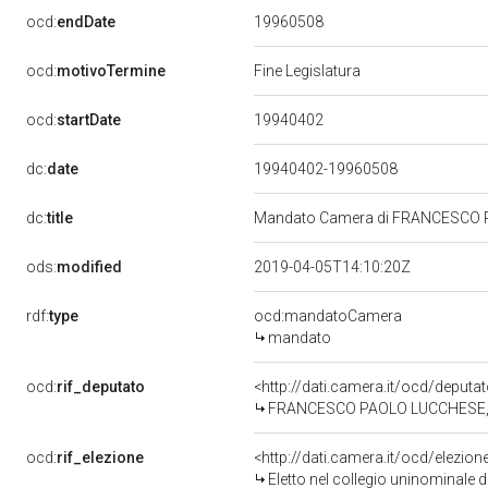
19960508
ocd:
endDate
ocd:
motivoTermine
Fine Legislatura
19940402
ocd:
startDate
dc:
date
19940402-19960508
dc:
title
Mandato Camera di FRANCESCO PAO
ods:
modified
2019-04-05T14:10:20Z
rdf:
type
ocd:mandatoCamera
mandato
ocd:
rif_deputato
<http://dati.camera.it/ocd/deput
FRANCESCO PAOLO LUCCHESE, XII
ocd:
rif_elezione
<http://dati.camera.it/ocd/elezi
Eletto nel collegio uninominale d