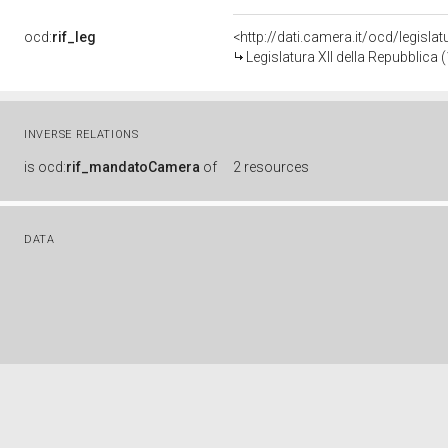
ocd:
rif_leg
<http://dati.camera.it/ocd/legisla
Legislatura XII della Repubblica
INVERSE RELATIONS
is
ocd:
rif_mandatoCamera
of
2 resources
DATA