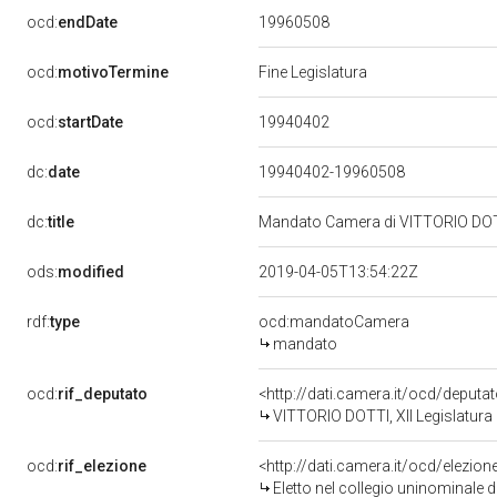
19960508
ocd:
endDate
ocd:
motivoTermine
Fine Legislatura
19940402
ocd:
startDate
dc:
date
19940402-19960508
dc:
title
Mandato Camera di VITTORIO DOTTI 
ods:
modified
2019-04-05T13:54:22Z
rdf:
type
ocd:mandatoCamera
mandato
ocd:
rif_deputato
<http://dati.camera.it/ocd/deput
VITTORIO DOTTI, XII Legislatura 
ocd:
rif_elezione
<http://dati.camera.it/ocd/elezi
Eletto nel collegio uninominale 