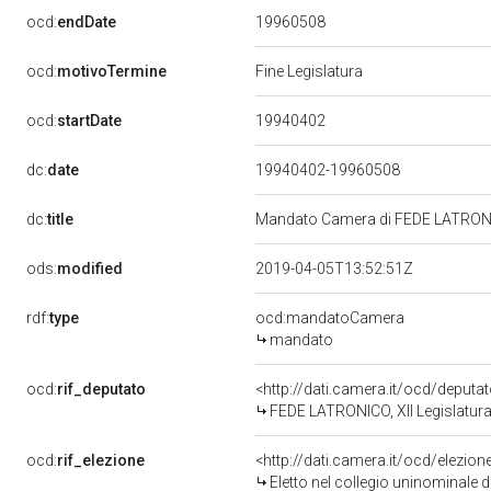
19960508
ocd:
endDate
ocd:
motivoTermine
Fine Legislatura
19940402
ocd:
startDate
dc:
date
19940402-19960508
dc:
title
Mandato Camera di FEDE LATRONICO
ods:
modified
2019-04-05T13:52:51Z
rdf:
type
ocd:mandatoCamera
mandato
ocd:
rif_deputato
<http://dati.camera.it/ocd/deput
FEDE LATRONICO, XII Legislatura
ocd:
rif_elezione
<http://dati.camera.it/ocd/elezi
Eletto nel collegio uninominale d