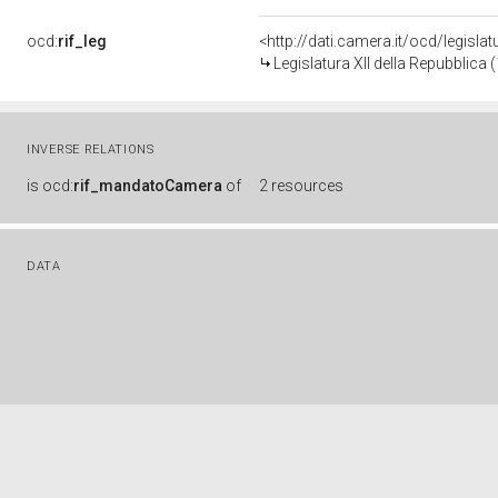
ocd:
rif_leg
<http://dati.camera.it/ocd/legisla
Legislatura XII della Repubblica
INVERSE RELATIONS
is
ocd:
rif_mandatoCamera
of
2 resources
DATA