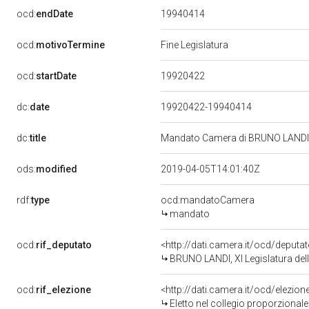
19940414
ocd:
endDate
ocd:
motivoTermine
Fine Legislatura
19920422
ocd:
startDate
dc:
date
19920422-19940414
dc:
title
Mandato Camera di BRUNO LANDI pe
ods:
modified
2019-04-05T14:01:40Z
rdf:
type
ocd:mandatoCamera
mandato
ocd:
rif_deputato
<http://dati.camera.it/ocd/deput
BRUNO LANDI, XI Legislatura del
ocd:
rif_elezione
<http://dati.camera.it/ocd/elezi
Eletto nel collegio proporzionale