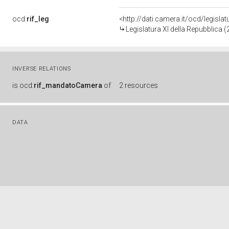
ocd:
rif_leg
<http://dati.camera.it/ocd/legisla
Legislatura XI della Repubblica 
INVERSE RELATIONS
is
ocd:
rif_mandatoCamera
of
2 resources
DATA