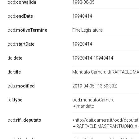
ocd:
convalida
1993-08-05
19940414
ocd:
endDate
ocd:
motivoTermine
Fine Legislatura
19920414
ocd:
startDate
dc:
date
19920414-19940414
dc:
title
Mandato Camera di RAFFAELE MAS
ods:
modified
2019-04-05T13:59:33Z
rdf:
type
ocd:mandatoCamera
mandato
ocd:
rif_deputato
<http://dati.camera.it/ocd/deput
RAFFAELE MASTRANTUONO, XI Le