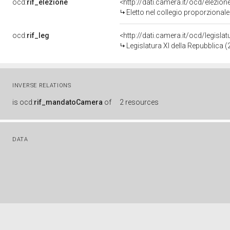
ocd:
rif_elezione
<http://dati.camera.it/ocd/elezi
Eletto nel collegio proporzionale
ocd:
rif_leg
<http://dati.camera.it/ocd/legisla
Legislatura XI della Repubblica 
INVERSE RELATIONS
is
ocd:
rif_mandatoCamera
of
2 resources
DATA