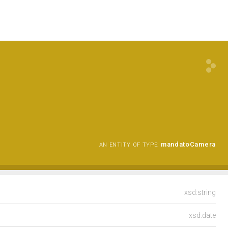
a
mandatoCamera
AN ENTITY OF TYPE:
xsd:string
xsd:date