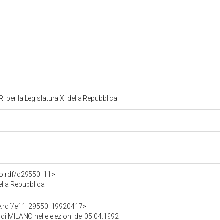
per la Legislatura XI della Repubblica
ato.rdf/d29550_11>
ella Repubblica
one.rdf/e11_29550_19920417>
 di MILANO nelle elezioni del 05.04.1992