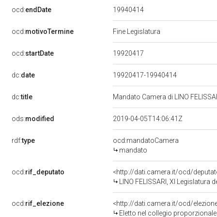
19940414
ocd:
endDate
ocd:
motivoTermine
Fine Legislatura
19920417
ocd:
startDate
dc:
date
19920417-19940414
dc:
title
Mandato Camera di LINO FELISSARI 
ods:
modified
2019-04-05T14:06:41Z
rdf:
type
ocd:mandatoCamera
mandato
ocd:
rif_deputato
<http://dati.camera.it/ocd/deput
LINO FELISSARI, XI Legislatura d
ocd:
rif_elezione
<http://dati.camera.it/ocd/elezi
Eletto nel collegio proporzionale