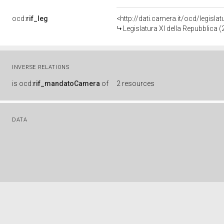
ocd:
rif_leg
<http://dati.camera.it/ocd/legisla
Legislatura XI della Repubblica 
INVERSE RELATIONS
is
ocd:
rif_mandatoCamera
of
2 resources
DATA