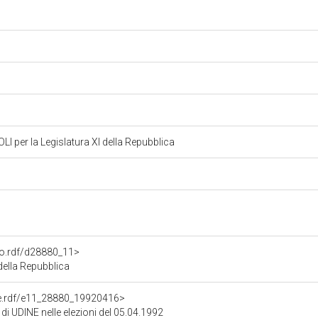
 per la Legislatura XI della Repubblica
ato.rdf/d28880_11>
della Repubblica
one.rdf/e11_28880_19920416>
 di UDINE nelle elezioni del 05.04.1992