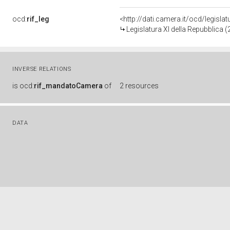
ocd:
rif_leg
<http://dati.camera.it/ocd/legisla
Legislatura XI della Repubblica 
INVERSE RELATIONS
is
ocd:
rif_mandatoCamera
of
2 resources
DATA