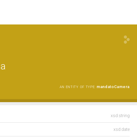
la
mandatoCamera
AN ENTITY OF TYPE:
xsd:string
xsd:date