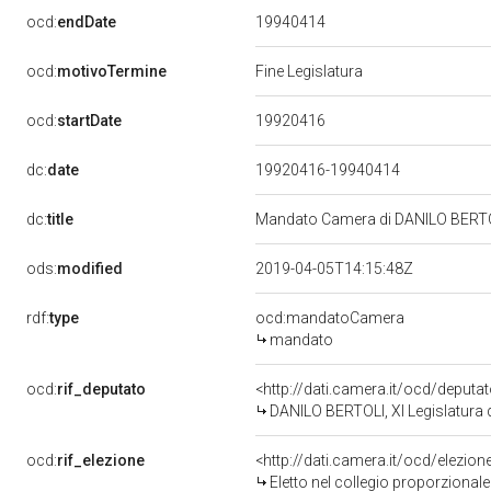
19940414
ocd:
endDate
ocd:
motivoTermine
Fine Legislatura
19920416
ocd:
startDate
dc:
date
19920416-19940414
dc:
title
Mandato Camera di DANILO BERTOLI
ods:
modified
2019-04-05T14:15:48Z
rdf:
type
ocd:mandatoCamera
mandato
ocd:
rif_deputato
<http://dati.camera.it/ocd/deput
DANILO BERTOLI, XI Legislatura 
ocd:
rif_elezione
<http://dati.camera.it/ocd/elezi
Eletto nel collegio proporzionale