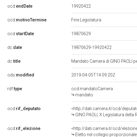
19920422
ocd:
endDate
ocd:
motivoTermine
Fine Legislatura
19870629
ocd:
startDate
dc:
date
19870629-19920422
dc:
title
Mandato Camera di GINO PAOLI per 
ods:
modified
2019-04-05T14:09:20Z
rdf:
type
ocd:mandatoCamera
mandato
ocd:
rif_deputato
<http://dati.camera.it/ocd/deput
GINO PAOLI, X Legislatura della 
ocd:
rif_elezione
<http://dati.camera.it/ocd/elezi
Eletto nel collegio proporzionale