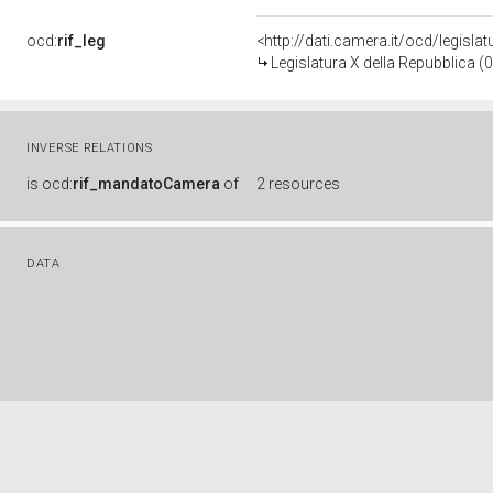
ocd:
rif_leg
<http://dati.camera.it/ocd/legisla
Legislatura X della Repubblica 
INVERSE RELATIONS
is
ocd:
rif_mandatoCamera
of
2 resources
DATA