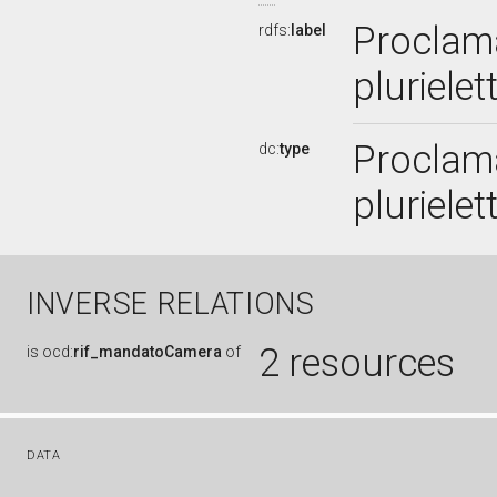
Proclama
rdfs:
label
pluriele
Proclama
dc:
type
pluriele
INVERSE RELATIONS
2 resources
is
ocd:
rif_mandatoCamera
of
DATA