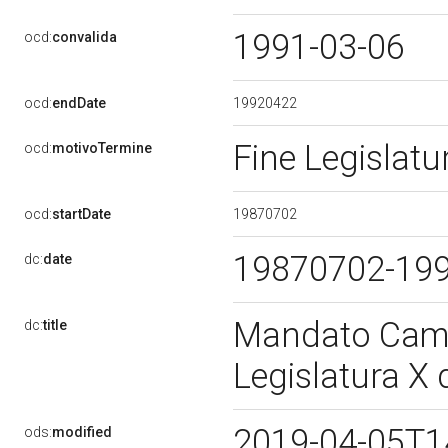
1991-03-06
ocd:
convalida
19920422
ocd:
endDate
Fine Legislat
ocd:
motivoTermine
19870702
ocd:
startDate
19870702-19
dc:
date
Mandato Came
dc:
title
Legislatura X
2019-04-05T1
ods:
modified