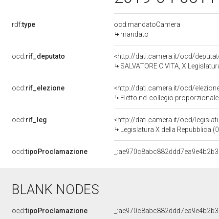
rdf:
type
ocd:mandatoCamera
mandato
ocd:
rif_deputato
<http://dati.camera.it/ocd/deput
SALVATORE CIVITA, X Legislatura
ocd:
rif_elezione
<http://dati.camera.it/ocd/elezi
Eletto nel collegio proporzionale
ocd:
rif_leg
<http://dati.camera.it/ocd/legisla
Legislatura X della Repubblica 
ocd:
tipoProclamazione
_:ae970c8abc882ddd7ea9e4b2b
BLANK NODES
ocd:
tipoProclamazione
_:ae970c8abc882ddd7ea9e4b2b