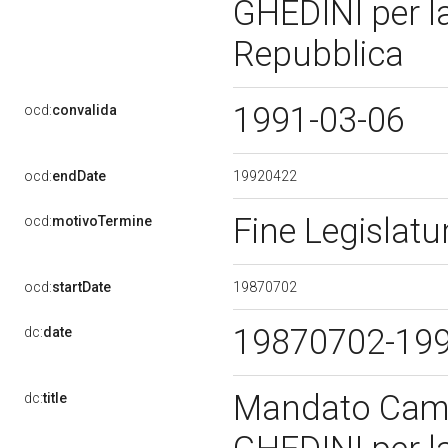
GHEDINI per la
Repubblica
1991-03-06
ocd:
convalida
19920422
ocd:
endDate
Fine Legislat
ocd:
motivoTermine
19870702
ocd:
startDate
19870702-19
dc:
date
Mandato Came
dc:
title