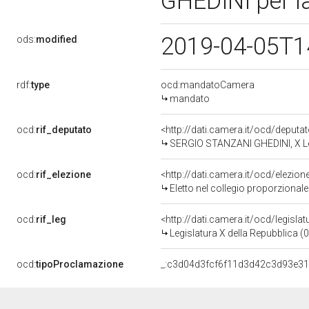
GHEDINI per l
2019-04-05T1
ods:
modified
rdf:
type
ocd:mandatoCamera
mandato
ocd:
rif_deputato
<http://dati.camera.it/ocd/deput
SERGIO STANZANI GHEDINI, X Leg
ocd:
rif_elezione
<http://dati.camera.it/ocd/elezi
Eletto nel collegio proporzional
ocd:
rif_leg
<http://dati.camera.it/ocd/legisla
Legislatura X della Repubblica 
ocd:
tipoProclamazione
_:c3d04d3fcf6f11d3d42c3d93e3