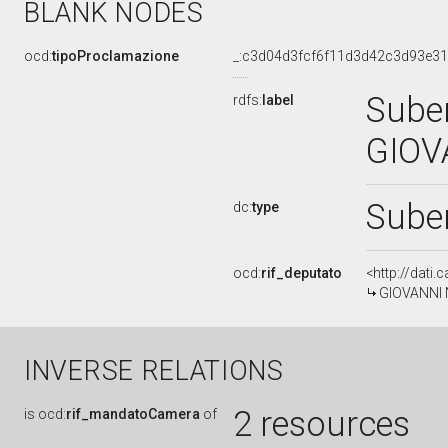
BLANK NODES
ocd:
tipoProclamazione
_:c3d04d3fcf6f11d3d42c3d93e3
Suben
rdfs:
label
GIOV
Sube
dc:
type
ocd:
rif_deputato
<http://dati
GIOVANNI N
INVERSE RELATIONS
2 resources
is
ocd:
rif_mandatoCamera
of