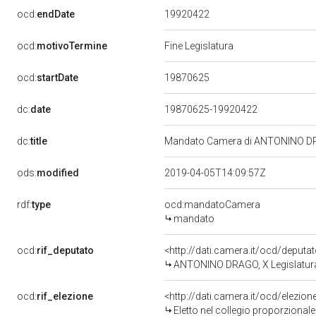
19920422
ocd:
endDate
ocd:
motivoTermine
Fine Legislatura
19870625
ocd:
startDate
dc:
date
19870625-19920422
dc:
title
Mandato Camera di ANTONINO DRAG
ods:
modified
2019-04-05T14:09:57Z
rdf:
type
ocd:mandatoCamera
mandato
ocd:
rif_deputato
<http://dati.camera.it/ocd/deputa
ANTONINO DRAGO, X Legislatura
ocd:
rif_elezione
<http://dati.camera.it/ocd/elezi
Eletto nel collegio proporzionale