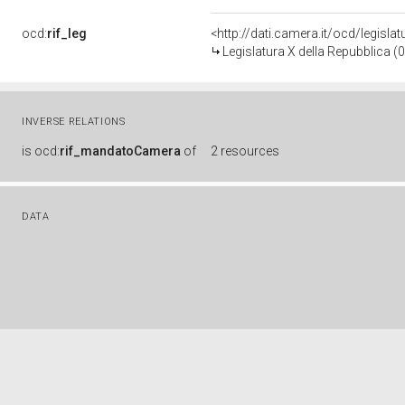
ocd:
rif_leg
<http://dati.camera.it/ocd/legisla
Legislatura X della Repubblica 
INVERSE RELATIONS
is
ocd:
rif_mandatoCamera
of
2 resources
DATA