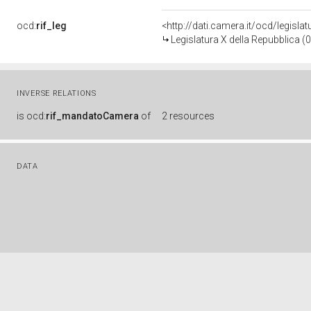
ocd:
rif_leg
<http://dati.camera.it/ocd/legisla
Legislatura X della Repubblica 
INVERSE RELATIONS
is
ocd:
rif_mandatoCamera
of
2 resources
DATA