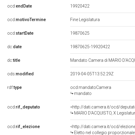
19920422
ocd:
endDate
ocd:
motivoTermine
Fine Legislatura
19870625
ocd:
startDate
dc:
date
19870625-19920422
dc:
title
Mandato Camera di MARIO D'ACQUIS
ods:
modified
2019-04-05T13:52:29Z
rdf:
type
ocd:mandatoCamera
mandato
ocd:
rif_deputato
<http://dati.camera.it/ocd/deput
MARIO D'ACQUISTO, X Legislatur
ocd:
rif_elezione
<http://dati.camera.it/ocd/elezi
Eletto nel collegio proporzional