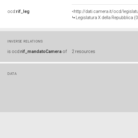
ocd:
rif_leg
<http://dati.camera.it/ocd/legisla
Legislatura X della Repubblica 
INVERSE RELATIONS
is
ocd:
rif_mandatoCamera
of
2 resources
DATA