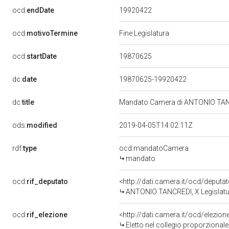
19920422
ocd:
endDate
ocd:
motivoTermine
Fine Legislatura
19870625
ocd:
startDate
dc:
date
19870625-19920422
dc:
title
Mandato Camera di ANTONIO TANCR
ods:
modified
2019-04-05T14:02:11Z
rdf:
type
ocd:mandatoCamera
mandato
ocd:
rif_deputato
<http://dati.camera.it/ocd/deput
ANTONIO TANCREDI, X Legislatur
ocd:
rif_elezione
<http://dati.camera.it/ocd/elezi
Eletto nel collegio proporzionale