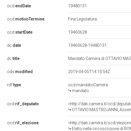
19480131
ocd:
endDate
ocd:
motivoTermine
Fine Legislatura
19460628
ocd:
startDate
dc:
date
19460628-19480131
dc:
title
Mandato Camera di OTTAVIO MASTR
ods:
modified
2019-04-05T14:10:54Z
rdf:
type
ocd:mandatoCamera
mandato
ocd:
rif_deputato
<http://dati.camera.it/ocd/deputa
OTTAVIO MASTROJANNI, Assemb
ocd:
rif_elezione
<http://dati.camera.it/ocd/elezi
Eletto nella circoscrizione di RO