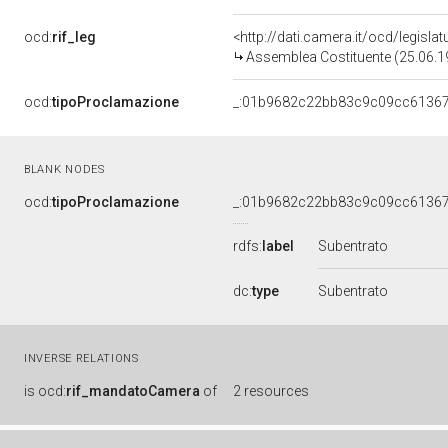
ocd:
rif_leg
<http://dati.camera.it/ocd/legislat
Assemblea Costituente (25.06.1
ocd:
tipoProclamazione
_:01b9682c22bb83c9c09cc6136
BLANK NODES
ocd:
tipoProclamazione
_:01b9682c22bb83c9c09cc6136
rdfs:
label
Subentrato
dc:
type
Subentrato
INVERSE RELATIONS
is
ocd:
rif_mandatoCamera
of
2 resources