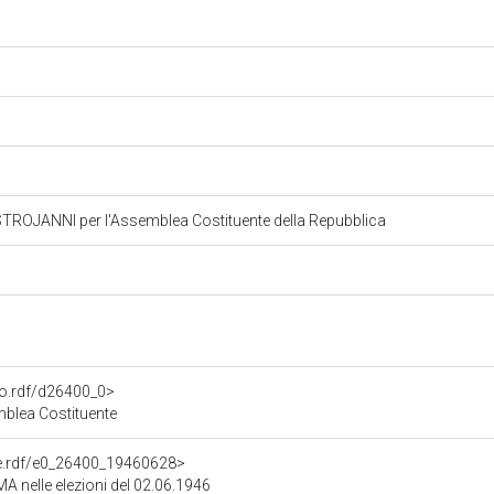
OJANNI per l'Assemblea Costituente della Repubblica
to.rdf/d26400_0>
lea Costituente
one.rdf/e0_26400_19460628>
MA nelle elezioni del 02.06.1946