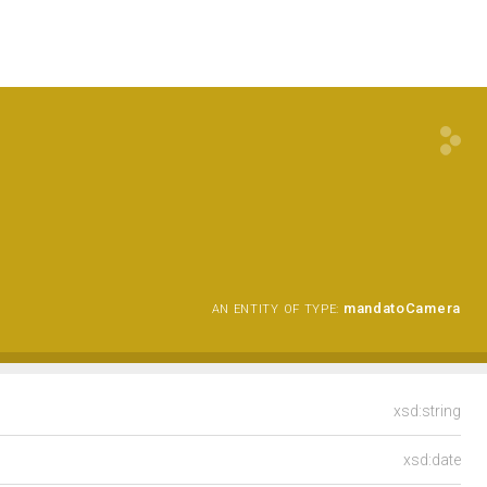
mandatoCamera
AN ENTITY OF TYPE:
xsd:string
xsd:date