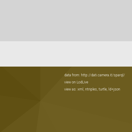
data from:
http://dati.camera.it/sparql/
view on LodLive
view as:
xml
,
ntriples
,
turtle
,
ld+json