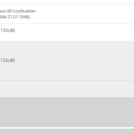
ura.rdf/costituente>
946-31.01.1948)
7133c80
7133c80