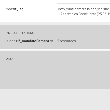
ocd:
rif_leg
<http://dati.camera.it/ocd/legislat
Assemblea Costituente (25.06.1
INVERSE RELATIONS
is
ocd:
rif_mandatoCamera
of
2 resources
DATA