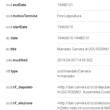
19480131
ocd:
endDate
ocd:
motivoTermine
Fine Legislatura
19460610
ocd:
startDate
dc:
date
19460610-19480131
dc:
title
Mandato Camera di UGO RODINO' pe
ods:
modified
2019-04-05T14:05:50Z
rdf:
type
ocd:mandatoCamera
mandato
ocd:
rif_deputato
<http://dati.camera.it/ocd/deputa
UGO RODINO', Assemblea Costi
ocd:
rif_elezione
<http://dati.camera.it/ocd/elezi
Eletto nella circoscrizione di NA