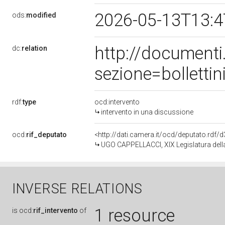
2026-05-13T13:
ods:
modified
http://document
dc:
relation
sezione=bollett
rdf:
type
ocd:intervento
intervento in una discussione
ocd:
rif_deputato
<http://dati.camera.it/ocd/deputato.rdf
UGO CAPPELLACCI, XIX Legislatura dell
INVERSE RELATIONS
1 resource
is
ocd:
rif_intervento
of