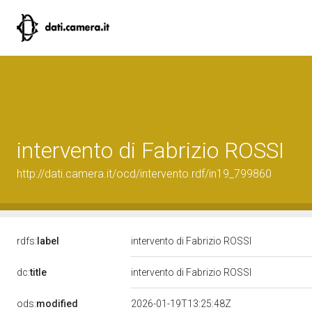
intervento di Fabrizio ROSSI
http://dati.camera.it/ocd/intervento.rdf/in19_799860
rdfs:
label
intervento di Fabrizio ROSSI
dc:
title
intervento di Fabrizio ROSSI
ods:
modified
2026-01-19T13:25:48Z