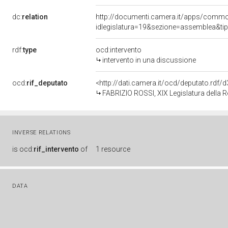
dc:
relation
http://documenti.camera.it/apps/comm
idlegislatura=19&sezione=assemblea&ti
rdf:
type
ocd:intervento
intervento in una discussione
ocd:
rif_deputato
<http://dati.camera.it/ocd/deputato.rdf
FABRIZIO ROSSI, XIX Legislatura della 
INVERSE RELATIONS
is
ocd:
rif_intervento
of
1 resource
DATA