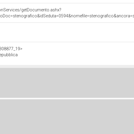
onServices/getDocumento.ashx?
poDoc=stenografico&idSeduta=0594&nomefile=stenografico&ancora=se
/d308877_19>
Repubblica